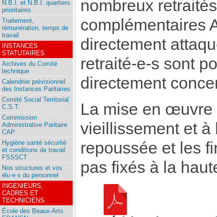
nombreux retraités 
N.B.I. et N.B.I. quartiers
prioritaires
complémentaires 
Traitement,
rémunération, temps de
travail
directement attaq
INSTANCES
STATUTAIRES
retraité-e-s sont 
Archives du Comité
technique
directement conce
Calendrier prévisionnel
des Instances Paritaires
Comité Social Territorial
La mise en œuvre d
C.S.T.
Commission
vieillissement et à
Administrative Paritaire
CAP
Hygiène santé sécurité
repoussée et les f
et conditions de travail
FSSSCT
pas fixés à la hau
Nos structures et vos
élu·e·s du personnel
INGENIEURS,
CADRES ET
TECHNICIENS
École des Beaux-Arts