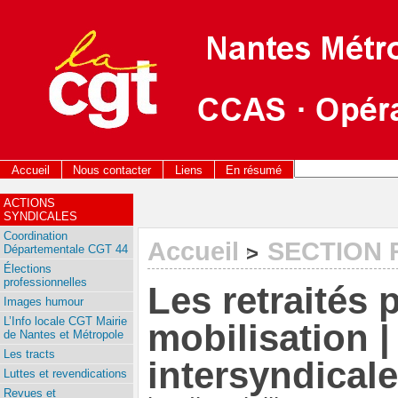
Accueil
Nous contacter
Liens
En résumé
ACTIONS
SYNDICALES
Coordination
Accueil
SECTION 
>
Départementale CGT 44
Élections
professionnelles
Les retraités 
Images humour
L’Info locale CGT Mairie
mobilisation |
de Nantes et Métropole
Les tracts
intersyndicale
Luttes et revendications
Revues et