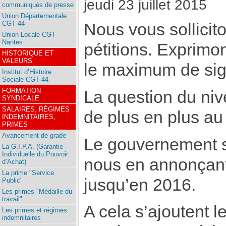
jeudi 23 juillet 2015
communiqués de presse
Union Départementale
CGT 44
Nous vous sollicit
Union Locale CGT
Nantes
pétitions. Exprimon
HISTORIQUE ET
VALEURS
le maximum de sig
Institut d’Histoire
Sociale CGT 44
FORMATION
La question du nive
SYNDICALE
SALAIRES, RÉGIMES
de plus en plus au 
INDEMNITAIRES,
PRIMES
Avancement de grade
Le gouvernement s
La G.I.P.A. (Garantie
Individuelle du Pouvoir
nous en annonçant
d’Achat)
La prime "Service
jusqu’en 2016.
Public"
Les primes "Médaille du
travail"
A cela s’ajoutent 
Les primes et régimes
indemnitaires