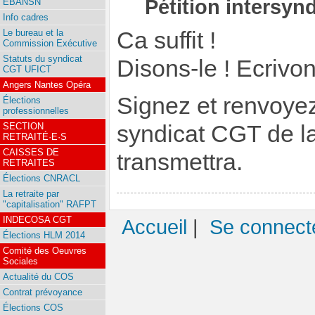
Pétition intersyn
EBANSN
Info cadres
Ca suffit !
Le bureau et la
Commission Exécutive
Statuts du syndicat
Disons-le ! Ecrivo
CGT UFICT
Angers Nantes Opéra
Signez et renvoyez 
Élections
professionnelles
SECTION
syndicat CGT de la
RETRAITÉ·E·S
CAISSES DE
transmettra.
RETRAITES
Élections CNRACL
La retraite par
"capitalisation" RAFPT
INDECOSA CGT
Accueil
|
Se connect
Élections HLM 2014
Comité des Oeuvres
Sociales
Actualité du COS
Contrat prévoyance
Élections COS