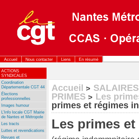
Accueil
Nous contacter
Liens
En résumé
ACTIONS
SYNDICALES
Coordination
Accueil
SALAIRES
>
Départementale CGT 44
Élections
PRIMES
Les prime
>
professionnelles
primes et régimes i
Images humour
L’Info locale CGT Mairie
de Nantes et Métropole
Les primes et
Les tracts
Luttes et revendications
Revues et