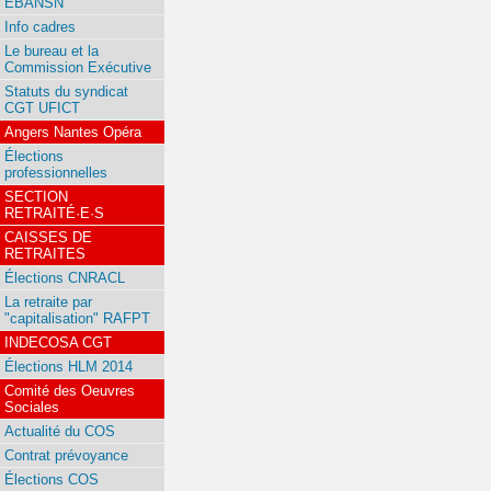
EBANSN
Info cadres
Le bureau et la
Commission Exécutive
Statuts du syndicat
CGT UFICT
Angers Nantes Opéra
Élections
professionnelles
SECTION
RETRAITÉ·E·S
CAISSES DE
RETRAITES
Élections CNRACL
La retraite par
"capitalisation" RAFPT
INDECOSA CGT
Élections HLM 2014
Comité des Oeuvres
Sociales
Actualité du COS
Contrat prévoyance
Élections COS