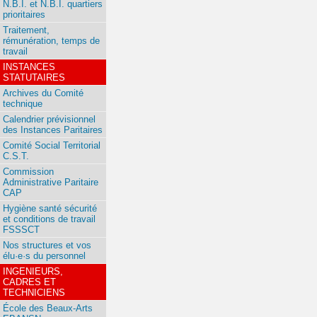
N.B.I. et N.B.I. quartiers
prioritaires
Traitement,
rémunération, temps de
travail
INSTANCES
STATUTAIRES
Archives du Comité
technique
Calendrier prévisionnel
des Instances Paritaires
Comité Social Territorial
C.S.T.
Commission
Administrative Paritaire
CAP
Hygiène santé sécurité
et conditions de travail
FSSSCT
Nos structures et vos
élu·e·s du personnel
INGENIEURS,
CADRES ET
TECHNICIENS
École des Beaux-Arts