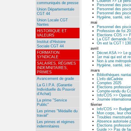
Couëron >> Le pers
communiqués de presse
Personnel des pisci
Personnel des pisci
Union Départementale
Personnel des pisci
CGT 44
Hygiène, santé, séc
Union Locale CGT
mai
Nantes
Personnel des pisci
Profession de foi 2
HISTORIQUE ET
Elections COS >> P
VALEURS
La CGT demande l'o
Institut d’Histoire
On est la CGT ! 130
Sociale CGT 44
avril
FORMATION
Décret ASA >> Le go
1er mai qui est et r
SYNDICALE
Non à une métropole
SALAIRES, RÉGIMES
Hygiène, santé, séc
INDEMNITAIRES,
mars
PRIMES
Bibliothèques nanta
Avancement de grade
L'info déCadrée
Comptes 2025
La G.I.P.A. (Garantie
Elections professio
Individuelle du Pouvoir
Compte-rendu du Comi
d’Achat)
Info'COS >> Opérati
Journée internationa
La prime "Service
février
Public"
Info'COS >> Budget
Les primes "Médaille du
Mon corps, leur cho
travail"
Troubles menstruels
Absence autorisée p
Les primes et régimes
Elections professio
indemnitaires
Guide >> Pas de fa