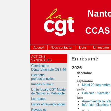
Accueil
Nous contacter
Liens
En résumé
ACTIONS
En résumé
SYNDICALES
Coordination
2026
Départementale CGT 44
décembre
Élections
professionnelles
septembre
Images humour
Mardi 29 septembre >
juillet
L’Info locale CGT Mairie
Canicule : travaille
de Nantes et Métropole
juin
Les tracts
Armement de la pol
Luttes et revendications
Info flash élection
Revues et