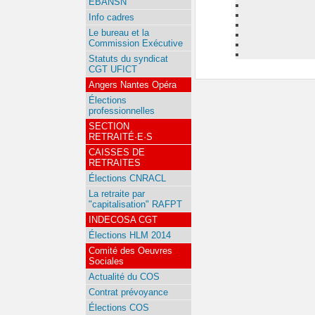
EBANSN
Info cadres
Le bureau et la
Commission Exécutive
Statuts du syndicat
CGT UFICT
Angers Nantes Opéra
Élections
professionnelles
SECTION
RETRAITÉ·E·S
CAISSES DE
RETRAITES
Élections CNRACL
La retraite par
"capitalisation" RAFPT
INDECOSA CGT
Élections HLM 2014
Comité des Oeuvres
Sociales
Actualité du COS
Contrat prévoyance
Élections COS