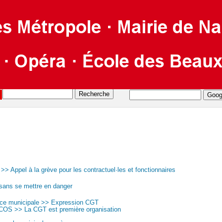
> Appel à la grève pour les contractuel·les et fonctionnaires
r sans se mettre en danger
ice municipale >> Expression CGT
s COS >> La CGT est première organisation