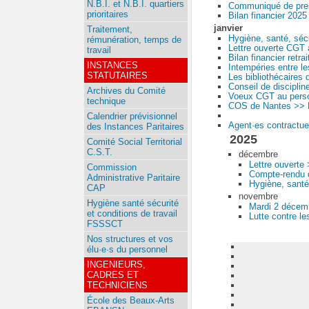
N.B.I. et N.B.I. quartiers
Communiqué de pres
prioritaires
Bilan financier 2025
janvier
Traitement,
Hygiène, santé, séc
rémunération, temps de
Lettre ouverte CGT 
travail
Bilan financier retra
INSTANCES
Intempéries entre le
STATUTAIRES
Les bibliothécaires 
Conseil de disciplin
Archives du Comité
Voeux CGT au pers
technique
COS de Nantes >> M
Calendrier prévisionnel
Agent·es contractuel
des Instances Paritaires
2025
Comité Social Territorial
C.S.T.
décembre
Lettre ouverte
Commission
Compte-rendu d
Administrative Paritaire
Hygiène, santé
CAP
novembre
Hygiène santé sécurité
Mardi 2 décemb
et conditions de travail
Lutte contre le
FSSSCT
Nos structures et vos
élu·e·s du personnel
INGENIEURS,
CADRES ET
TECHNICIENS
École des Beaux-Arts