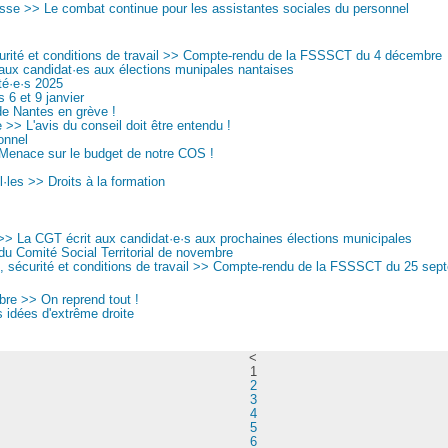
se >> Le combat continue pour les assistantes sociales du personnel
urité et conditions de travail >> Compte-rendu de la FSSSCT du 4 décembre
aux candidat·es aux élections munipales nantaises
ité·e·s 2025
s 6 et 9 janvier
de Nantes en grève !
e >> L'avis du conseil doit être entendu !
onnel
enace sur le budget de notre COS !
·les >> Droits à la formation
 >> La CGT écrit aux candidat·e·s aux prochaines élections municipales
u Comité Social Territorial de novembre
, sécurité et conditions de travail >> Compte-rendu de la FSSSCT du 25 sep
re >> On reprend tout !
s idées d'extrême droite
<
1
2
3
4
5
6