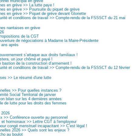
onnel municipal en grève
nes en grève >> La lutte paye !
nes en grève >> Poursuite du piquet de grève
nes en grève >> Piquet de grève devant Gloriette
urité et conditions de travail >> Compte-rendu de la FSSSCT du 21 mai
nes nantaises en grève
026
ropositions de la CGT
uverture de négociations à Madame la Maire-Présidente
 ans après
uvernement s’attaque aux droits familiaux !
estera, un jour chômé et payé !
 bastion de la construction d’armement !
urité et conditions de travail >> Compte-rendu de la FSSSCT du 12 février
ises >> Le résumé d'une lutte
nnelles >> Pour quelles instances ?
té Social Territorial de janvier
on bilan sur les 4 dernières années
le de lutte pour les droits des femmes
 2026
ix >> Conférence ouverte au personnel
 et hormonaux >> Lettre CGT à l'employeur
our congé menstruel incapacitant >> C’est légal !
nnelles 2026 >> Quels sont les enjeux ?
cho au boulot