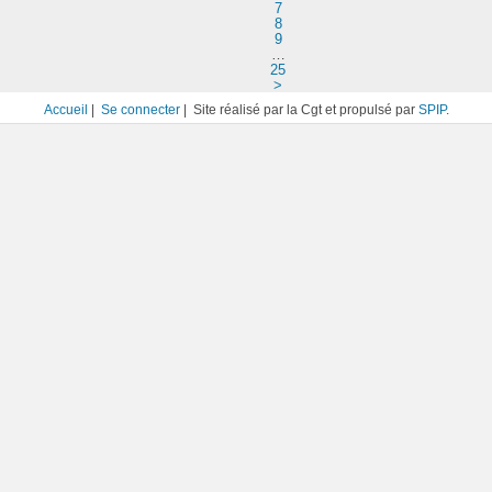
7
8
9
…
25
>
Accueil
|
Se connecter
| Site réalisé par la Cgt et propulsé par
SPIP
.