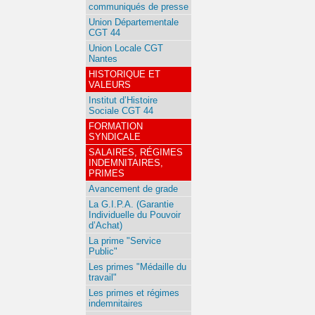
communiqués de presse
Union Départementale
CGT 44
Union Locale CGT
Nantes
HISTORIQUE ET
VALEURS
Institut d’Histoire
Sociale CGT 44
FORMATION
SYNDICALE
SALAIRES, RÉGIMES
INDEMNITAIRES,
PRIMES
Avancement de grade
La G.I.P.A. (Garantie
Individuelle du Pouvoir
d’Achat)
La prime "Service
Public"
Les primes "Médaille du
travail"
Les primes et régimes
indemnitaires