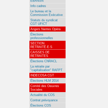
EBANSN
Info cadres
Le bureau et la
Commission Exécutive
Statuts du syndicat
CGT UFICT
Angers Nantes Opéra
Élections
professionnelles
SECTION
RETRAITÉ·E·S
CAISSES DE
RETRAITES
Élections CNRACL
La retraite par
"capitalisation" RAFPT
INDECOSA CGT
Élections HLM 2014
Comité des Oeuvres
Sociales
Actualité du COS
Contrat prévoyance
Élections COS