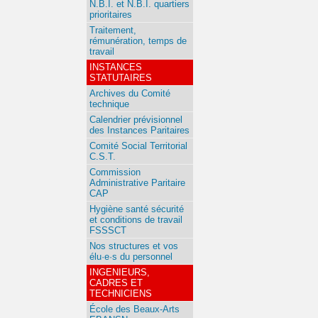
N.B.I. et N.B.I. quartiers
prioritaires
Traitement,
rémunération, temps de
travail
INSTANCES
STATUTAIRES
Archives du Comité
technique
Calendrier prévisionnel
des Instances Paritaires
Comité Social Territorial
C.S.T.
Commission
Administrative Paritaire
CAP
Hygiène santé sécurité
et conditions de travail
FSSSCT
Nos structures et vos
élu·e·s du personnel
INGENIEURS,
CADRES ET
TECHNICIENS
École des Beaux-Arts