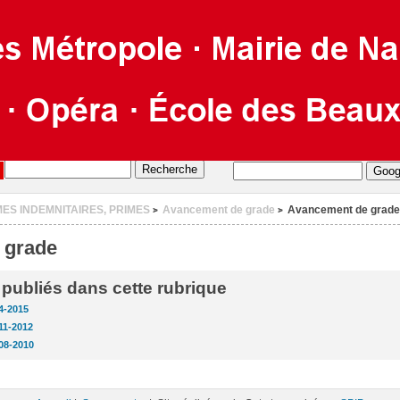
MES INDEMNITAIRES, PRIMES
Avancement de grade
Avancement de grade
>
>
 grade
s publiés dans cette rubrique
4-2015
11-2012
008-2010