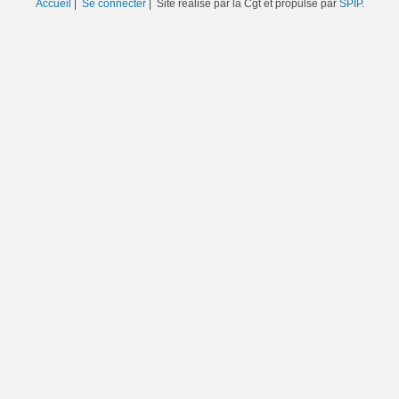
Accueil
|
Se connecter
| Site réalisé par la Cgt et propulsé par
SPIP
.