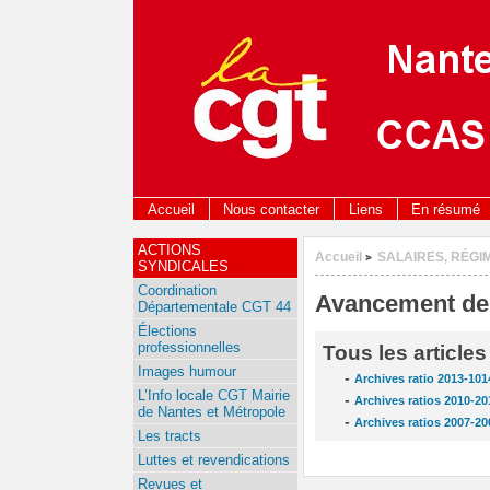
Accueil
Nous contacter
Liens
En résumé
ACTIONS
Accueil
SALAIRES, RÉGI
>
SYNDICALES
Coordination
Avancement de
Départementale CGT 44
Élections
professionnelles
Tous les article
Images humour
-
Archives ratio 2013-101
L’Info locale CGT Mairie
-
Archives ratios 2010-20
de Nantes et Métropole
-
Archives ratios 2007-2
Les tracts
Luttes et revendications
Revues et